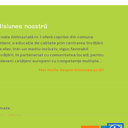
isiunea noastră
coala Gimnazială nr. 1 oferă copiilor din comuna
nțeni, o educație de calitate prin centrarea învățării
e elev, într-un mediu incluziv, sigur, favorabil
nvățării, în parteneriat cu comunitatea locală, pentru
 deveni cetățeni europeni cu competențe multiple...
Mai multe despre misiunea școlii
rvate.
kie-urilor
▪