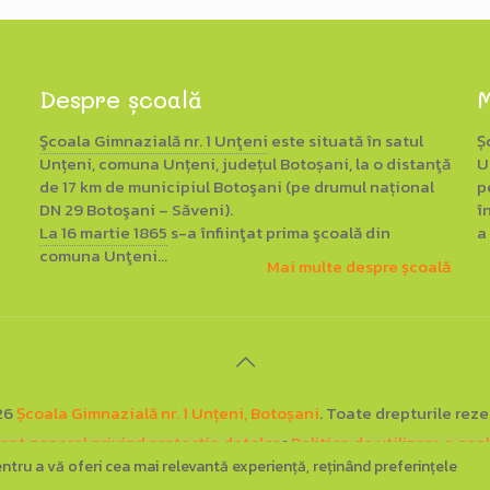
Despre școală
M
Şcoala Gimnazială nr. 1 Unţeni
este situată în satul
Ș
Unțeni, comuna Unțeni, județul Botoșani, la o distanţă
U
de 17 km de municipiul Botoşani (pe drumul național
p
DN 29 Botoşani – Săveni).
î
La 16 martie 1865
s-a înfiinţat prima şcoală din
a
comuna Unţeni...
Mai multe despre școală
26
Școala Gimnazială nr. 1 Unțeni, Botoșani
. Toate drepturile reze
nt general privind protecția datelor
▪
Politica de utilizare a coo
pentru a vă oferi cea mai relevantă experiență, reținând preferințele