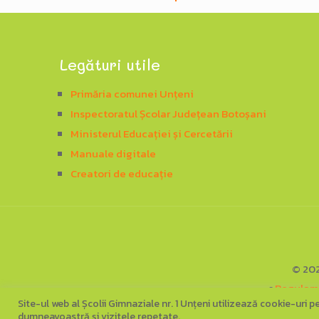
Legături utile
Primăria comunei Unțeni
Inspectoratul Școlar Județean Botoșani
Ministerul Educației și Cercetării
Manuale digitale
Creatori de educație
©
20
▪
Regulame
Site-ul web al Școlii Gimnaziale nr. 1 Unțeni utilizează cookie-uri 
dumneavoastră și vizitele repetate.