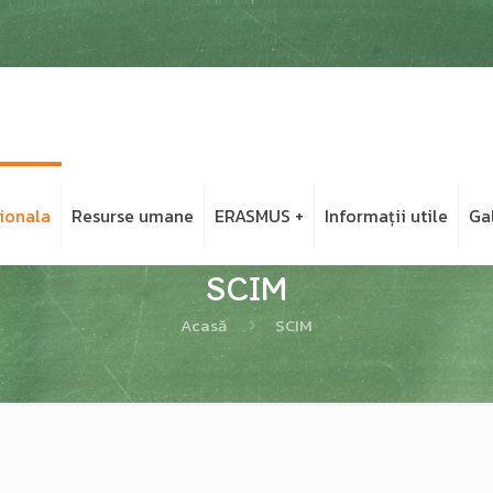
ionala
Resurse umane
ERASMUS +
Informații utile
Ga
SCIM
Acasă
SCIM