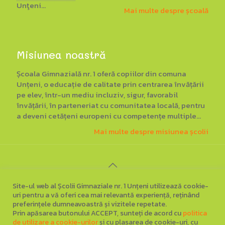
Unţeni...
Mai multe despre școală
Misiunea noastră
Școala Gimnazială nr. 1 oferă copiilor din comuna
Unțeni, o educație de calitate prin centrarea învățării
pe elev, într-un mediu incluziv, sigur, favorabil
învățării, în parteneriat cu comunitatea locală, pentru
a deveni cetățeni europeni cu competențe multiple...
Mai multe despre misiunea școlii
Site-ul web al Școlii Gimnaziale nr. 1 Unțeni utilizează cookie-
©
2026
Școala Gimnazială nr. 1 Unțeni, Botoșani
. Toate
uri pentru a vă oferi cea mai relevantă experiență, reținând
drepturile rezervate.
preferințele dumneavoastră și vizitele repetate.
▪
Regulament general privind protecția datelor
▪
Prin apăsarea butonului ACCEPT, sunteți de acord cu
politica
de utilizare a cookie-urilor
și cu plasarea de cookie-uri, cu
Politica de utilizare a cookie-urilor
▪