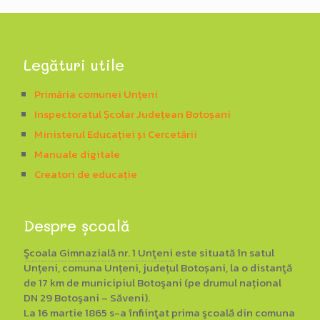
Legături utile
Primăria comunei Unțeni
Inspectoratul Școlar Județean Botoșani
Ministerul Educației și Cercetării
Manuale digitale
Creatori de educație
Despre școală
Şcoala Gimnazială nr. 1 Unţeni
este situată în satul
Unțeni, comuna Unțeni, județul Botoșani, la o distanţă
de 17 km de municipiul Botoşani (pe drumul național
DN 29 Botoşani – Săveni).
La 16 martie 1865
s-a înfiinţat prima şcoală din comuna