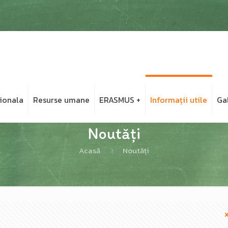
ionala
Resurse umane
ERASMUS +
Informații utile
Ga
Noutăți
Acasă
Noutăți