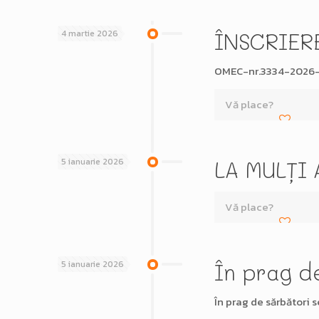
4 martie 2026
ÎNSCRIER
OMEC-nr.3334-2026-I
Vă place?
5 ianuarie 2026
LA MULȚI 
Vă place?
5 ianuarie 2026
În prag d
În prag de sărbători s