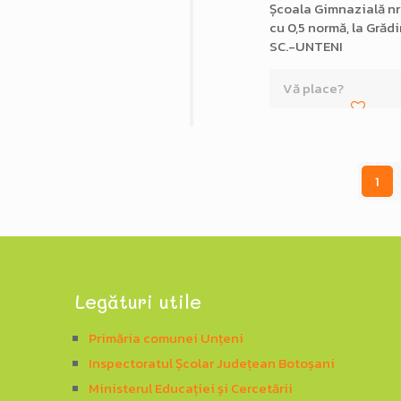
Școala Gimnazială nr.
cu 0,5 normă, la Gră
SC.-UNTENI
Vă place?
1
Legături utile
Primăria comunei Unțeni
Inspectoratul Școlar Județean Botoșani
Ministerul Educației și Cercetării