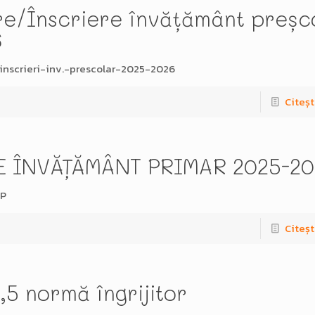
re/Înscriere învățământ preșc
6
inscrieri-inv.-prescolar-2025-2026
Citeșt
E ÎNVĂȚĂMÂNT PRIMAR 2025-20
CP
Citeșt
,5 normă îngrijitor