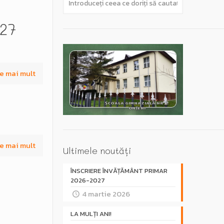
27
e mai mult
ȘCOALA GIMNAZIALĂ NR. 1,
UNȚENI
e mai mult
Ultimele noutăți
ÎNSCRIERE ÎNVĂȚĂMÂNT PRIMAR
2026-2027
4 martie 2026
LA MULȚI ANI!