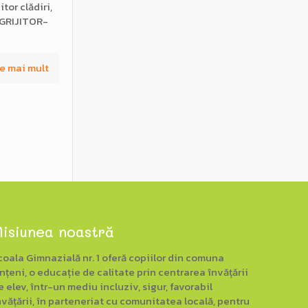
tor clădiri,
NGRIJITOR-
e mai mult
isiunea noastră
coala Gimnazială nr. 1 oferă copiilor din comuna
nțeni, o educație de calitate prin centrarea învățării
e elev, într-un mediu incluziv, sigur, favorabil
nvățării, în parteneriat cu comunitatea locală, pentru