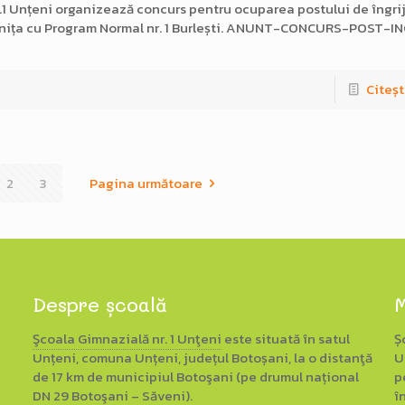
1 Unțeni organizează concurs pentru ocuparea postului de îngriji
dinița cu Program Normal nr. 1 Burlești. ANUNT-CONCURS-POST-I
Citeșt
2
3
Pagina următoare
Despre școală
M
Şcoala Gimnazială nr. 1 Unţeni
este situată în satul
Ș
Unțeni, comuna Unțeni, județul Botoșani, la o distanţă
U
de 17 km de municipiul Botoşani (pe drumul național
p
DN 29 Botoşani – Săveni).
î