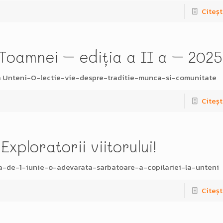
Citeșt
 Toamnei – ediția a II a – 2025
la Unteni-O-lectie-vie-despre-traditie-munca-si-comunitate
Citeșt
xploratorii viitorului!
a-de-1-iunie-o-adevarata-sarbatoare-a-copilariei-la-unteni
Citeșt