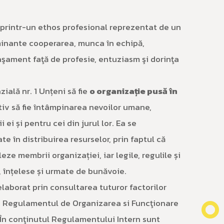
printr-un ethos profesional reprezentat de un
minante cooperarea, munca în echipă,
taşament faţă de profesie, entuziasm şi dorinţa
ală nr. 1 Unțeni să fie
o organizație pusă în
ctiv să fie întâmpinarea nevoilor umane,
ei și pentru cei din jurul lor. Ea se
e în distribuirea resurselor, prin faptul că
e membrii organizației, iar legile, regulile și
, înțelese și urmate de bunăvoie.
elaborat prin consultarea tuturor factorilor
in Regulamentul de Organizarea si Funcţionare
 În conţinutul Regulamentului Intern sunt