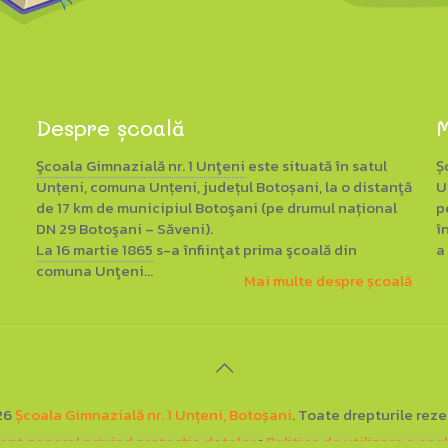
Despre școală
M
Şcoala Gimnazială nr. 1 Unţeni
este situată în satul
Ș
Unțeni, comuna Unțeni, județul Botoșani, la o distanţă
U
de 17 km de municipiul Botoşani (pe drumul național
p
DN 29 Botoşani – Săveni).
î
La 16 martie 1865
s-a înfiinţat prima şcoală din
a
comuna Unţeni...
Mai multe despre școală
26
Școala Gimnazială nr. 1 Unțeni, Botoșani
. Toate drepturile reze
nt general privind protecția datelor
▪
Politica de utilizare a coo