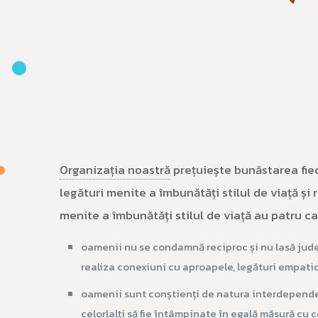
Organizația noastră
prețuiește bunăstarea fiec
legături menite a îmbunătăți stilul de viață și 
menite a îmbunătăți stilul de viață au patru car
oamenii nu se condamnă reciproc și nu lasă jude
realiza conexiuni cu aproapele, legături empati
oamenii sunt conștienți de natura interdependent
celorlalți să fie întâmpinate în egală măsură cu 