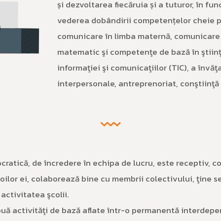
și dezvoltarea fiecăruia și a tuturor, în func
vederea dobândirii competențelor cheie p
comunicare în limba maternă, comunicare în
matematic şi competenţe de bază în ştiinţe
informaţiei şi comunicaţiilor (TIC), a învăţ
interpersonale, antreprenoriat, conştiinţă 
cratică, de încredere în echipa de lucru, este receptiv, c
voilor ei, colaborează bine cu membrii colectivului, ţine s
activitatea şcolii.
uă activităţi de bază aflate într-o permanentă interdepen