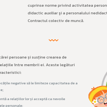
cuprinse norme privind activitatea persona
didactic auxiliar şi a personalului nedidac
Contractul colectiv de muncă.
ărei persoane și susține crearea de
relațiile între membrii ei. Aceste legături
acteristici:
cățile negative să le limiteze capacitatea de a
ce;
ă a relațiilor lor și acceptă ca nevoile
cele personale;