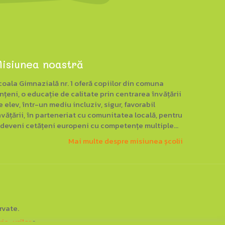
isiunea noastră
coala Gimnazială nr. 1 oferă copiilor din comuna
nțeni, o educație de calitate prin centrarea învățării
e elev, într-un mediu incluziv, sigur, favorabil
nvățării, în parteneriat cu comunitatea locală, pentru
 deveni cetățeni europeni cu competențe multiple...
Mai multe despre misiunea școlii
rvate.
kie-urilor
▪