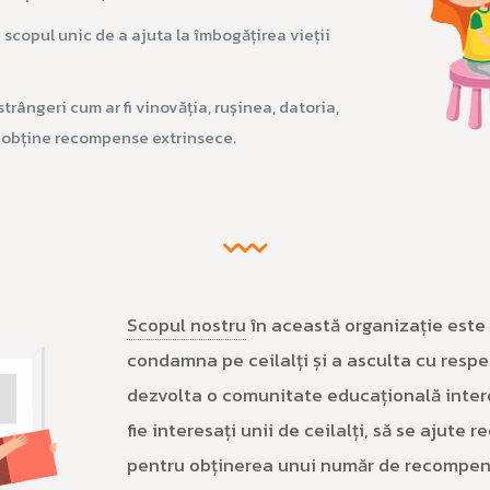
în scopul unic de a ajuta la îmbogățirea vieții
trângeri cum ar fi vinovăția, rușinea, datoria,
 obține recompense extrinsece.
Scopul nostru
în această organizație este 
condamna pe ceilalți și a asculta cu respec
dezvolta o comunitate educațională interd
fie interesați unii de ceilalți, să se ajute 
pentru obținerea unui număr de recompense