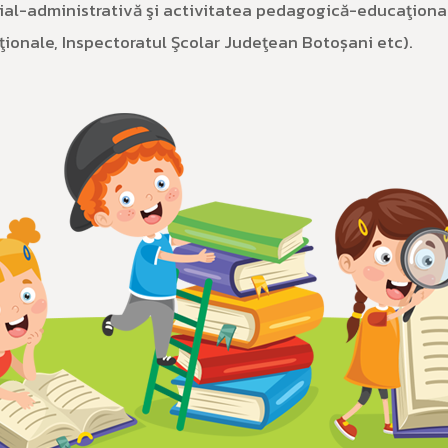
erial-administrativă şi activitatea pedagogică-educaţion
ţionale, Inspectoratul Şcolar Judeţean Botoșani etc).