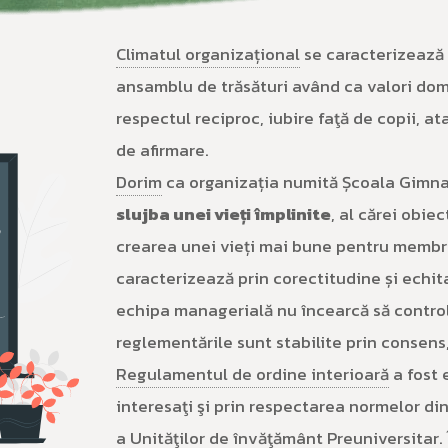
Climatul organizațional
se caracterizează 
ansamblu de trăsături având ca valori do
respectul reciproc, iubire faţă de copii, a
de afirmare.
Dorim
ca organizația numită Școala Gimnazi
slujba unei vieți împlinite
, al cărei obie
crearea unei vieți mai bune pentru membrii 
caracterizează prin corectitudine și echitat
echipa managerială nu încearcă să controlez
reglementările sunt stabilite prin consens
Regulamentul de ordine interioară
a fost 
interesaţi şi prin respectarea normelor d
a Unităţilor de învăţământ Preuniversitar.