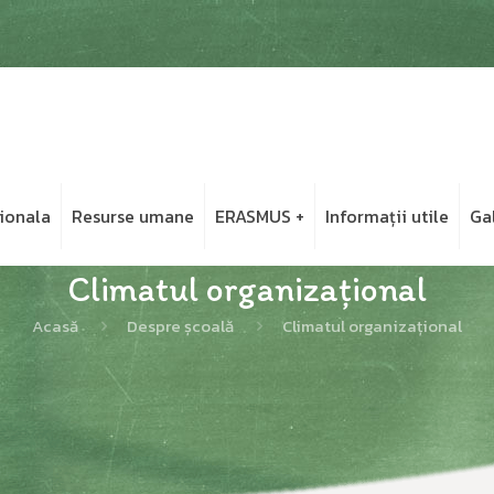
ionala
Resurse umane
ERASMUS +
Informații utile
Ga
Climatul organizațional
Acasă
Despre școală
Climatul organizațional