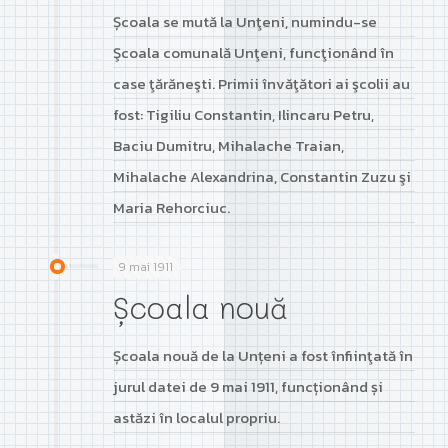
Școala se mută la Unţeni, numindu-se
Şcoala comunală Unţeni, funcţionând în
case ţărăneşti. Primii învăţători ai şcolii au
fost: Tigiliu Constantin, Ilincaru Petru,
Baciu Dumitru, Mihalache Traian,
Mihalache Alexandrina, Constantin Zuzu şi
Maria Rehorciuc.
9 mai 1911
Școala nouă
Școala nouă de la Unțeni a fost înfiinţată în
jurul datei de 9 mai 1911, funcționând și
astăzi în localul propriu.