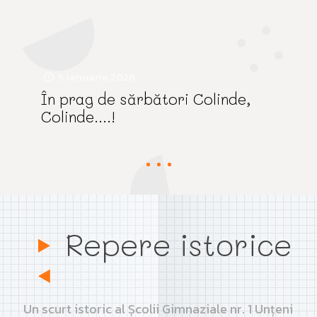
5 ianuarie 2026
În prag de sărbători Colinde,
Colinde….!
Repere istorice
Un scurt istoric al Școlii Gimnaziale nr. 1 Unțeni