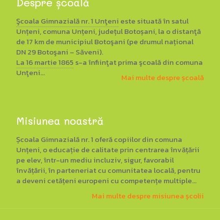
Despre școală
Şcoala Gimnazială nr. 1 Unţeni
este situată în satul
Unțeni, comuna Unțeni, județul Botoșani, la o distanţă
de 17 km de municipiul Botoşani (pe drumul național
DN 29 Botoşani – Săveni).
La 16 martie 1865
s-a înfiinţat prima şcoală din comuna
Unţeni...
Mai multe despre școală
Misiunea noastră
Școala Gimnazială nr. 1 oferă copiilor din comuna
Unțeni, o educație de calitate prin centrarea învățării
pe elev, într-un mediu incluziv, sigur, favorabil
învățării, în parteneriat cu comunitatea locală, pentru
a deveni cetățeni europeni cu competențe multiple...
Mai multe despre misiunea școlii