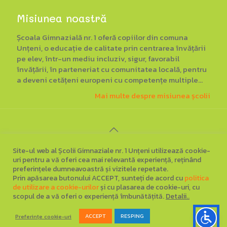
Misiunea noastră
Școala Gimnazială nr. 1 oferă copiilor din comuna
Unțeni, o educație de calitate prin centrarea învățării
pe elev, într-un mediu incluziv, sigur, favorabil
învățării, în parteneriat cu comunitatea locală, pentru
a deveni cetățeni europeni cu competențe multiple...
Mai multe despre misiunea școlii
Site-ul web al Școlii Gimnaziale nr. 1 Unțeni utilizează cookie-
©
2026
Școala Gimnazială nr. 1 Unțeni, Botoșani
. Toate
uri pentru a vă oferi cea mai relevantă experiență, reținând
drepturile rezervate.
preferințele dumneavoastră și vizitele repetate.
▪
Regulament general privind protecția datelor
▪
Prin apăsarea butonului ACCEPT, sunteți de acord cu
politica
de utilizare a cookie-urilor
și cu plasarea de cookie-uri, cu
Politica de utilizare a cookie-urilor
▪
scopul de a vă oferi o experiență îmbunătățită.
Detalii..
ACCEPT
RESPING
Preferințe cookie-uri
Site web realizat de