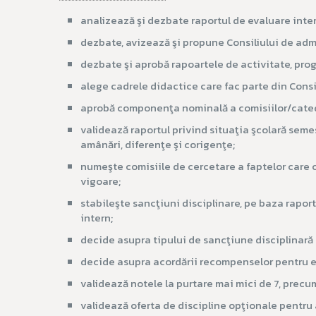
analizează şi dezbate raportul de evaluare inter
dezbate, avizează şi propune Consiliului de admin
dezbate şi aprobă rapoartele de activitate, prog
alege cadrele didactice care fac parte din Cons
aprobă componenţa nominală a comisiilor/cated
validează raportul privind situaţia şcolară seme
amânări, diferenţe şi corigenţe;
numeşte comisiile de cercetare a faptelor care co
vigoare;
stabileşte sancţiuni disciplinare, pe baza rapor
intern;
decide asupra tipului de sancţiune disciplinară 
decide asupra acordării recompenselor pentru ele
validează notele la purtare mai mici de 7, precum 
validează oferta de discipline opţionale pentru a