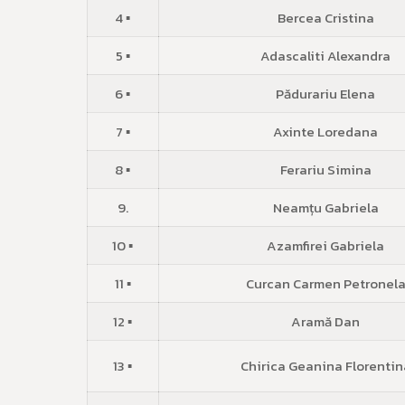
4 ▪
Bercea Cristina
5 ▪
Adascaliti Alexandra
6 ▪
Pădurariu Elena
7 ▪
Axinte Loredana
8 ▪
Ferariu Simina
9.
Neamțu Gabriela
10 ▪
Azamfirei Gabriela
11 ▪
Curcan Carmen Petronel
12 ▪
Aramă Dan
13 ▪
Chirica Geanina Florentin