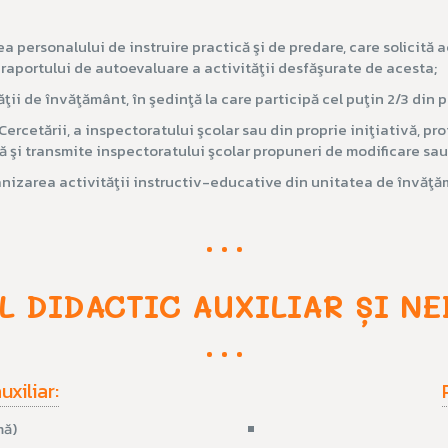
a personalului de instruire practică şi de predare, care solicită a
aza raportului de autoevaluare a activităţii desfăşurate de acesta;
ii de învăţământ, în şedinţă la care participă cel puţin 2/3 din p
 Cercetării, a inspectoratului şcolar sau din proprie iniţiativă, p
 şi transmite inspectoratului şcolar propuneri de modificare sa
nizarea activităţii instructiv-educative din unitatea de învăţă
L DIDACTIC AUXILIAR ȘI NE
xiliar:
mă)