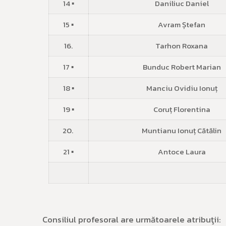
14 ▪
Daniliuc Daniel
15 ▪
Avram Ștefan
16.
Tarhon Roxana
17 ▪
Bunduc Robert Marian
18 ▪
Manciu Ovidiu Ionuț
19 ▪
Coruț Florentina
20.
Muntianu Ionuț Cătălin
21 ▪
Antoce Laura
Consiliul profesoral
are următoarele atribuţii: