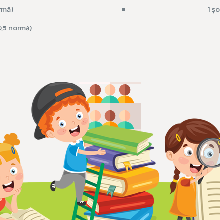
rmă)
1 ș
0,5 normă)