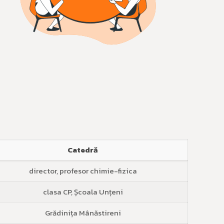
Catedră
director, profesor chimie-fizica
clasa CP, Școala Unțeni
Grădinița Mânăstireni