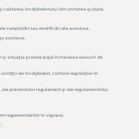
şi calitatea învăţământului din unitatea şcolară;
le completări sau modificări ale acestora;
ţa acestuia;
m şi situaţia şcolară după încheierea sesiunii de
 unităţii de învăţământ, conform legislaţiei în
e, ale prezentului regulament şi ale regulamentului
rm reglementărilor în vigoare;
;