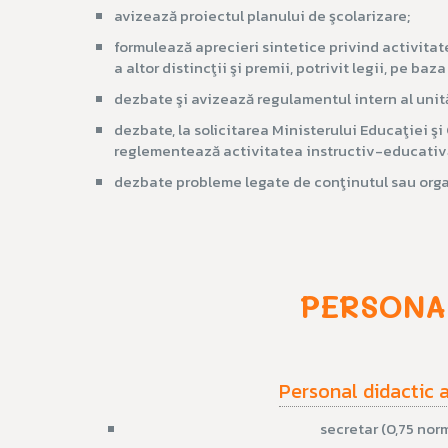
avizează proiectul planului de şcolarizare;
formulează aprecieri sintetice privind activitate
a altor distincţii şi premii, potrivit legii, pe b
dezbate şi avizează regulamentul intern al unităţ
dezbate, la solicitarea Ministerului Educaţiei şi
reglementează activitatea instructiv-educativă
dezbate probleme legate de conţinutul sau orga
PERSONA
Personal didactic au
secretar (0,75 nor