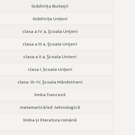
Grădiniţa Burleşti
Grădinița Unțeni
clasa a IV a, Şcoala Unţeni
clasa a III a, Şcoala Unţeni
clasa a II a, Şcoala Unteni
clasa I, Școala Unțeni
clasa III-IV, Şcoala Mânăstireni
limba franceză
matematică/ed. tehnologică
limba și literatura română