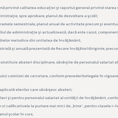
nă privind calitatea educaţiei şi raportul general privind starea 
istraţie, spre aprobare, planul de dezvoltare a şcolii;
ramele semestriale, planul anual de activitate precum şi eventua
iliul de administraţie şi actualizează, dacă este cazul, componen
relor metodice din unitatea de învăţământ;
strială şi anuală prezentată de fiecare învăţător/diriginte, precu
nstituie abateri disciplinare, săvârşite de personalul salariat al
tului comisiei de cercetare, conform prevederilorlegale în vigoar
aplicată elevilor care săvârşesc abateri;
vi şi pentru personalul salariat al unităţii de învăţământ, confo
si calificativele la purtare mai mici de „bine”, pentru clasele I-IV
nul şcolar în curs;